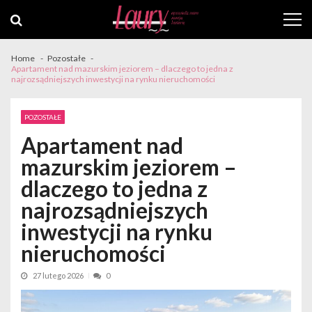
Skip
Skip
to
to
navigation
content
Home
Pozostałe
Apartament nad mazurskim jeziorem – dlaczego to jedna z
najrozsądniejszych inwestycji na rynku nieruchomości
POZOSTAŁE
Apartament nad
mazurskim jeziorem –
dlaczego to jedna z
najrozsądniejszych
inwestycji na rynku
nieruchomości
27 lutego 2026
0