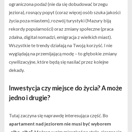
ograniczona podaż (nie da się dobudować brzegu
jeziora), rosnący popyt (coraz więcej osób szuka jakości
życia poza miastem), rozwój turystyki (Mazury biją
rekordy popularności) oraz zmiany społeczne (praca
zdalna, digital nomadzi, emigracja z wielkich miast).
Wszystkie te trendy działają na Twoją korzyść. I nie
wyglądają na przemijającą modę – to głębokie zmiany
cywilizacyjne, które będą się nasilać przez kolejne
dekady.
Inwestycja czy miejsce do życia? A może
jedno i drugie?
Tutaj zaczyna się naprawdę interesująca część. Bo
apartament nad jeziorem nie musi być wyborem
„albo-albo”.
Możesz w nim mieszkać na stałe, ciesząc się