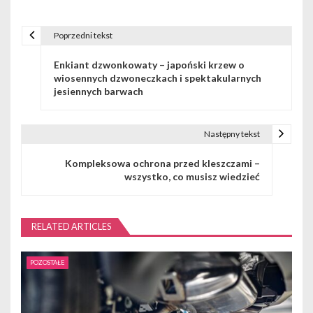
Poprzedni tekst
N
Enkiant dzwonkowaty – japoński krzew o
a
wiosennych dzwoneczkach i spektakularnych
jesiennych barwach
w
i
Następny tekst
g
Kompleksowa ochrona przed kleszczami –
a
wszystko, co musisz wiedzieć
c
j
RELATED ARTICLES
a
POZOSTAŁE
w
p