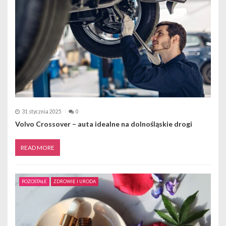
i
s
u
31 stycznia 2025
0
Volvo Crossover – auta idealne na dolnośląskie drogi
READ MORE
POZOSTAŁE
ZDROWIE I URODA