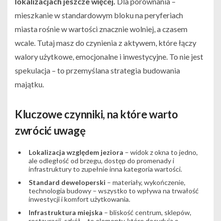
lokalizacjach jeszcze więcej.
Dla porównania –
mieszkanie w standardowym bloku na peryferiach
miasta rośnie w wartości znacznie wolniej, a czasem
wcale. Tutaj masz do czynienia z aktywem, które łączy
walory użytkowe, emocjonalne i inwestycyjne. To nie jest
spekulacja – to przemyślana strategia budowania
majątku.
Kluczowe czynniki, na które warto
zwrócić uwagę
Lokalizacja względem jeziora
– widok z okna to jedno,
ale odległość od brzegu, dostęp do promenady i
infrastruktury to zupełnie inna kategoria wartości.
Standard deweloperski
– materiały, wykończenie,
technologia budowy – wszystko to wpływa na trwałość
inwestycji i komfort użytkowania.
Infrastruktura miejska
– bliskość centrum, sklepów,
restauracji, szkół – to elementy, które decydują o