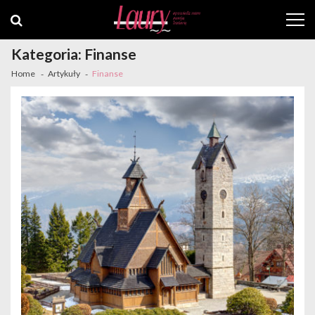
Skip
Skip
to
to
navigation
content
Kategoria:
Finanse
Home
Artykuły
Finanse