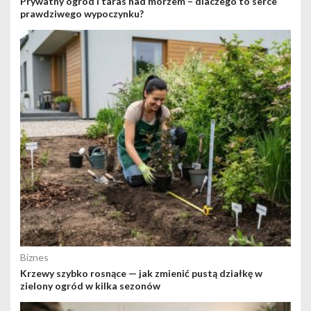
Prywatny ogród i taras nad morzem – dlaczego to serce
prawdziwego wypoczynku?
Biznes
Krzewy szybko rosnące — jak zmienić pustą działkę w
zielony ogród w kilka sezonów