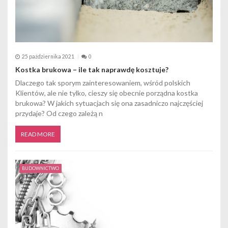
u
25 października 2021
0
Kostka brukowa – ile tak naprawdę kosztuje?
Dlaczego tak sporym zainteresowaniem, wśród polskich
Klientów, ale nie tylko, cieszy się obecnie porządna kostka
brukowa? W jakich sytuacjach się ona zasadniczo najczęściej
przydaje? Od czego zależą n
READ MORE
BUDOWNICTWO