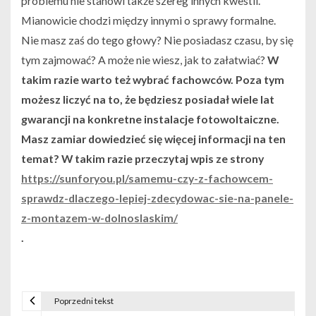
problemu nie stanowi także szereg innych kwestii.
Mianowicie chodzi między innymi o sprawy formalne.
Nie masz zaś do tego głowy? Nie posiadasz czasu, by się
tym zajmować? A może nie wiesz, jak to załatwiać?
W
takim razie warto też wybrać fachowców. Poza tym
możesz liczyć na to, że będziesz posiadał wiele lat
gwarancji na konkretne instalacje fotowoltaiczne.
Masz zamiar dowiedzieć się więcej informacji na ten
temat? W takim razie przeczytaj wpis ze strony
https://sunforyou.pl/samemu-czy-z-fachowcem-
sprawdz-dlaczego-lepiej-zdecydowac-sie-na-panele-
z-montazem-w-dolnoslaskim/
.
Poprzedni tekst
N