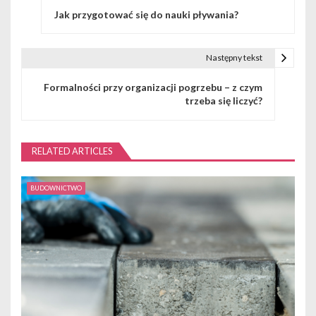
Jak przygotować się do nauki pływania?
a
w
Następny tekst
i
Formalności przy organizacji pogrzebu – z czym
g
trzeba się liczyć?
a
c
RELATED ARTICLES
j
BUDOWNICTWO
a
w
p
i
s