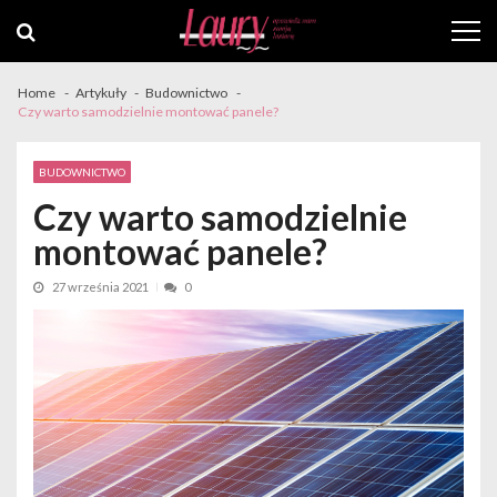
Skip
Skip
to
to
navigation
content
Home
Artykuły
Budownictwo
Czy warto samodzielnie montować panele?
BUDOWNICTWO
Czy warto samodzielnie
montować panele?
27 września 2021
0