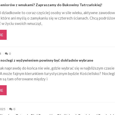
seniorów z wnukami? Zapraszamy do Bukowiny Tatrzańskiej!
 dziadkowie to coraz częściej osoby w sile wieku, aktywne zawodow
które ani myślą o zamykaniu się w czterech ścianach. Chcą podróżow
ć w życiu swoich wnucząt,
RE
4
0
: noclegi z wyżywieniem powinny być dokładnie wybrane
k naprawdę do końca nie wie, gdzie wybrać się w najbliższym czasie
 A może fajnym kierunkiem turystycznym będzie Kościelisko? Noclegi
 są tam oferowane między i
RE
2025
0