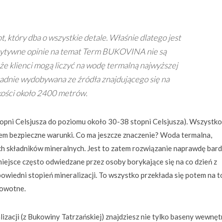
który dba o wszystkie detale. Właśnie dlatego jest
ozytywne opinie na temat Term BUKOVINA nie są
e klienci mogą liczyć na wodę termalną najwyższej
kładnie wydobywana ze źródła znajdującego się na
ości około 2400 metrów.
topni Celsjusza do poziomu około 30-38 stopni Celsjusza). Wszystko
zem bezpieczne warunki. Co ma jeszcze znaczenie? Woda termalna,
 składników mineralnych. Jest to zatem rozwiązanie naprawdę bar
iejsce często odwiedzane przez osoby borykające się na co dzień z
powiedni stopień mineralizacji. To wszystko przekłada się potem na to
rowotne.
zacji (z Bukowiny Tatrzańskiej) znajdziesz nie tylko baseny wewnęt