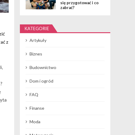
się przygotować i co
zabrać?
KATEGORIE
zić
Artykuły
ać z
Biznes
i,
Budownictwo
Dom i ogród
o?
ę
FAQ
zyta
Finanse
Moda