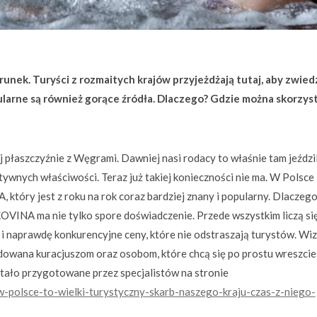
erunek. Turyści z rozmaitych krajów przyjeżdżają tutaj, aby zwied
larne są również gorące źródła. Dlaczego? Gdzie można skorzyst
j płaszczyźnie z Węgrami. Dawniej nasi rodacy to właśnie tam jeździl
tywnych właściwości. Teraz już takiej konieczności nie ma. W Polsce
który jest z roku na rok coraz bardziej znany i popularny. Dlaczeg
VINA ma nie tylko spore doświadczenie. Przede wszystkim liczą si
 i naprawdę konkurencyjne ceny, które nie odstraszają turystów. Wi
dowana kuracjuszom oraz osobom, które chcą się po prostu wreszcie
tało przygotowane przez specjalistów na stronie
-polsce-to-wielki-turystyczny-skarb-naszego-kraju-czas-z-niego-