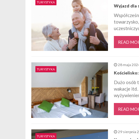
TURYSTYKA
Wyjazd dla 
g
Współcześni
towarzysko, 
a
uczestniczy
READ MO
c
j
28 maja 202
TURYSTYKA
Kościelisko
a
Dużo osób ta
wakacje itd.
w
wyżywieniem
p
READ MO
i
29 sierpnia 
s
TURYSTYKA