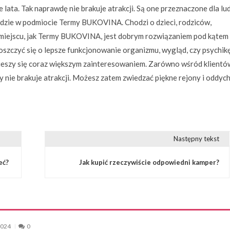
 lata. Tak naprawdę nie brakuje atrakcji. Są one przeznaczone dla lu
ajdzie w podmiocie Termy BUKOVINA. Chodzi o dzieci, rodziców,
im miejscu, jak Termy BUKOVINA, jest dobrym rozwiązaniem pod kątem
szczyć się o lepsze funkcjonowanie organizmu, wygląd, czy psychikę
szy się coraz większym zainteresowaniem. Zarówno wśród klientó
cy nie brakuje atrakcji. Możesz zatem zwiedzać piękne rejony i oddyc
Następny tekst
eć?
Jak kupić rzeczywiście odpowiedni kamper?
2024
0