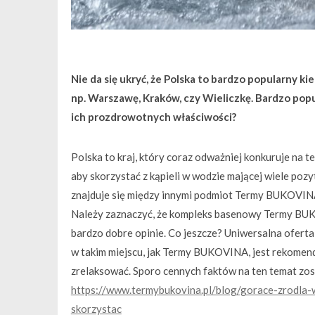
Nie da się ukryć, że Polska to bardzo popularny ki
np. Warszawę, Kraków, czy Wieliczkę. Bardzo popu
ich prozdrowotnych właściwości?
Polska to kraj, który coraz odważniej konkuruje na te
aby skorzystać z kąpieli w wodzie mającej wiele pozy
znajduje się między innymi podmiot Termy BUKOVINA, 
Należy zaznaczyć, że kompleks basenowy Termy BUKO
bardzo dobre opinie. Co jeszcze? Uniwersalna oferta
w takim miejscu, jak Termy BUKOVINA, jest rekomen
zrelaksować. Sporo cennych faktów na ten temat zos
https://www.termybukovina.pl/blog/gorace-zrodla-w
skorzystac