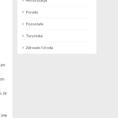
Motoryzacja
Porady
Pozostałe
Turystyka
Zdrowie i Uroda
 po
dzo
, że
rzne