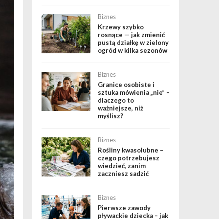
Biznes
Krzewy szybko
rosnące — jak zmienić
pustą działkę w zielony
ogród w kilka sezonów
Biznes
Granice osobiste i
sztuka mówienia „nie” –
dlaczego to
ważniejsze, niż
myślisz?
Biznes
Rośliny kwasolubne –
czego potrzebujesz
wiedzieć, zanim
zaczniesz sadzić
Biznes
Pierwsze zawody
pływackie dziecka – jak