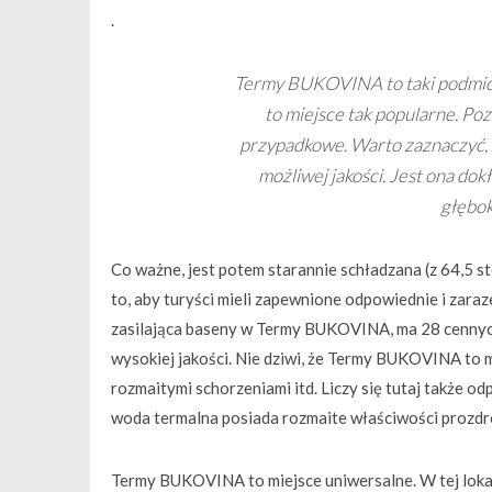
.
Termy BUKOVINA to taki podmiot, 
to miejsce tak popularne. P
przypadkowe. Warto zaznaczyć, ż
możliwej jakości. Jest ona do
głębok
Co ważne, jest potem starannie schładzana (z 64,5 s
to, aby turyści mieli zapewnione odpowiednie i zara
zasilająca baseny w Termy BUKOVINA, ma 28 cennych
wysokiej jakości. Nie dziwi, że Termy BUKOVINA to m
rozmaitymi schorzeniami itd. Liczy się tutaj także od
woda termalna posiada rozmaite właściwości prozd
Termy BUKOVINA to miejsce uniwersalne. W tej lokali