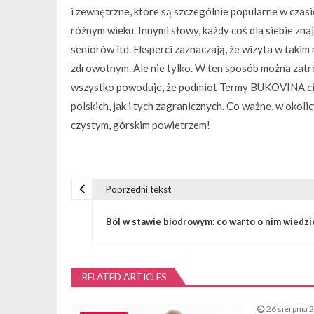
i zewnętrzne, które są szczególnie popularne w czasie
różnym wieku. Innymi słowy, każdy coś dla siebie zn
seniorów itd. Eksperci zaznaczają, że wizyta w tak
zdrowotnym. Ale nie tylko. W ten sposób można zatro
wszystko powoduje, że podmiot Termy BUKOVINA cie
polskich, jak i tych zagranicznych. Co ważne, w okoli
czystym, górskim powietrzem!
Poprzedni tekst
N
Ból w stawie biodrowym: co warto o nim wiedzi
a
w
RELATED ARTICLES
i
26 sierpnia 