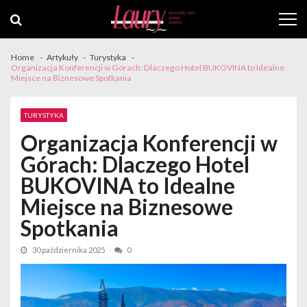
Skip
Skip
to
to
navigation
content
Home
Artykuły
Turystyka
Organizacja Konferencji w Górach: Dlaczego Hotel BUKOVINA to Idealne
Miejsce na Biznesowe Spotkania
TURYSTYKA
Organizacja Konferencji w
Górach: Dlaczego Hotel
BUKOVINA to Idealne
Miejsce na Biznesowe
Spotkania
30 października 2025
0