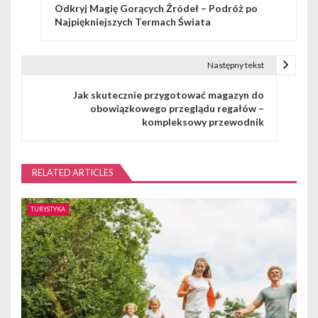
Odkryj Magię Gorących Źródeł – Podróż po
a
Najpiękniejszych Termach Świata
w
i
Następny tekst
g
Jak skutecznie przygotować magazyn do
obowiązkowego przeglądu regałów –
a
kompleksowy przewodnik
c
j
RELATED ARTICLES
a
TURYSTYKA
w
p
i
s