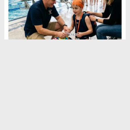
Biznes
Pierwsze zawody pływackie dziecka – jak się przygotować i
co zabrać?
KATEGORIE
Artykuły
Biznes