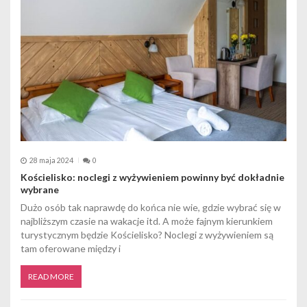
c
j
a
w
p
i
s
28 maja 2024
0
u
Kościelisko: noclegi z wyżywieniem powinny być dokładnie
wybrane
Dużo osób tak naprawdę do końca nie wie, gdzie wybrać się w
najbliższym czasie na wakacje itd. A może fajnym kierunkiem
turystycznym będzie Kościelisko? Noclegi z wyżywieniem są
tam oferowane między i
READ MORE