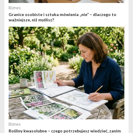
Biznes
Granice osobiste i sztuka mówienia „nie” – dlaczego to
ważniejsze, niż myślisz?
Biznes
Rośliny kwasolubne – czego potrzebujesz wiedzieć, zanim