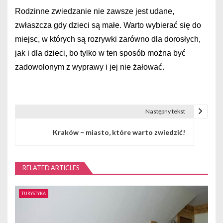
Rodzinne zwiedzanie nie zawsze jest udane,
zwłaszcza gdy dzieci są małe. Warto wybierać się do
miejsc, w których są rozrywki zarówno dla dorosłych,
jak i dla dzieci, bo tylko w ten sposób można być
zadowolonym z wyprawy i jej nie żałować.
Następny tekst
N
Kraków – miasto, które warto zwiedzić!
a
w
RELATED ARTICLES
i
g
TURYSTYKA
a