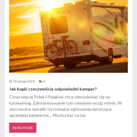
w
p
i
s
u
20 lutego 2024
0
Jak kupić rzeczywiście odpowiedni kamper?
Coraz więcej Polek i Polaków chce zdecydować się na
karawaning. Zainteresowanie tym tematem wciąż rośnie. W
sieci można natrafić na rozmaite ogłoszenia dotyczące
sprzedaży kamperów… Musisz być na tej
READ MORE