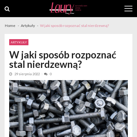
Skip
Skip
to
to
navigation
content
Home
Artykuły
W jaki sposób rozpoznać stal nierdzewną?
ARTYKUŁY
W jaki sposób rozpoznać
stal nierdzewną?
29 sierpnia 2022
0