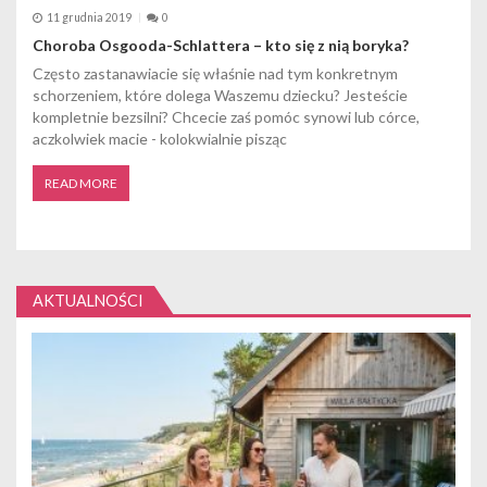
11 grudnia 2019
0
Choroba Osgooda-Schlattera – kto się z nią boryka?
Często zastanawiacie się właśnie nad tym konkretnym
schorzeniem, które dolega Waszemu dziecku? Jesteście
kompletnie bezsilni? Chcecie zaś pomóc synowi lub córce,
aczkolwiek macie - kolokwialnie pisząc
READ MORE
AKTUALNOŚCI