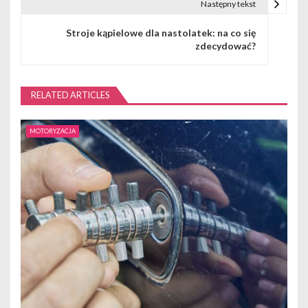
Następny tekst
i
Stroje kąpielowe dla nastolatek: na co się
g
zdecydować?
a
c
RELATED ARTICLES
j
MOTORYZACJA
a
w
p
i
s
u