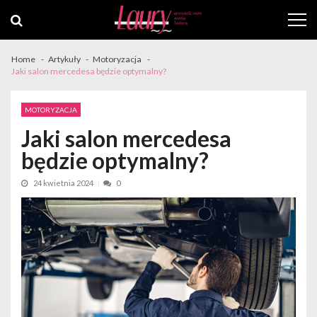
Skip
Skip
to
to
navigation
content
Home
Artykuły
Motoryzacja
Jaki salon mercedesa będzie optymalny?
MOTORYZACJA
Jaki salon mercedesa
będzie optymalny?
24 kwietnia 2024
0