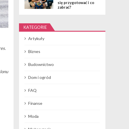
się przygotować i co
zabrać?
KATEGORIE
Artykuły
es.
Biznes
Budownictwo
alonu
Dom i ogród
FAQ
Finanse
Moda