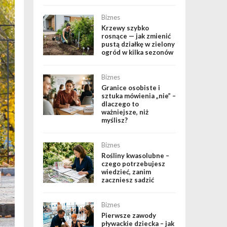
Biznes
Krzewy szybko
rosnące — jak zmienić
pustą działkę w zielony
ogród w kilka sezonów
Biznes
Granice osobiste i
sztuka mówienia „nie” –
dlaczego to
ważniejsze, niż
myślisz?
Biznes
Rośliny kwasolubne –
czego potrzebujesz
wiedzieć, zanim
zaczniesz sadzić
Biznes
Pierwsze zawody
pływackie dziecka – jak