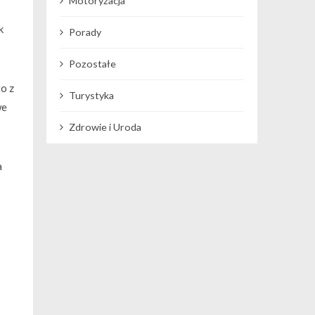
Motoryzacja
k
Porady
Pozostałe
o z
Turystyka
we
Zdrowie i Uroda
a