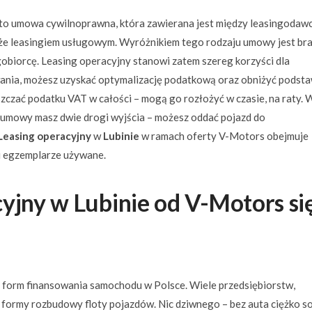
to umowa cywilnoprawna, która zawierana jest między leasingodawc
akże leasingiem usługowym. Wyróżnikiem tego rodzaju umowy jest br
gobiorcę. Leasing operacyjny stanowi zatem szereg korzyści dla
owania, możesz uzyskać optymalizację podatkową oraz obniżyć podst
zczać podatku VAT w całości – mogą go rozłożyć w czasie, na raty. 
 umowy masz dwie drogi wyjścia – możesz oddać pojazd do
Leasing operacyjny
w
Lubinie
w ramach oferty V-Motors obejmuje
i egzemplarze używane.
cyjny
w
Lubinie
od V-Motors
si
ch form finansowania samochodu w Polsce. Wiele przedsiębiorstw,
ej formy rozbudowy floty pojazdów. Nic dziwnego – bez auta ciężko s