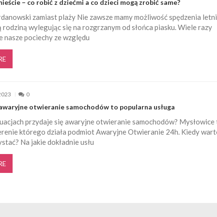
eście – co robić z dziećmi a co dzieci mogą zrobić same?
danowski zamiast plaży Nie zawsze mamy możliwość spędzenia letn
ą rodziną wylegując się na rozgrzanym od słońca piasku. Wiele razy
że nasze pociechy ze względu
RE
2023
0
awaryjne otwieranie samochodów to popularna usługa
tuacjach przydaje się awaryjne otwieranie samochodów? Mysłowice 
terenie którego działa podmiot Awaryjne Otwieranie 24h. Kiedy wart
stać? Na jakie dokładnie usłu
RE