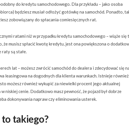
podobny do kredytu samochodowego. Dla przykładu – jako osoba
gobiorca) będziesz musiał odłożyć gotówkę na samochód. Ponadto, ta
esz zobowiązany do spłacania comiesięcznych rat.
ęcznymi ratami niż w przypadku kredytu samochodowego – wiąże się t
o, że musisz spłacić kwotę kredytu, jest ona powiększona o dodatko
 raty są stałe.
terech lat – możesz zwrócić samochód do dealera i zdecydować się n
 leasingowa na dogodnych dla klienta warunkach. Istnieje również
ęsto możesz również wykupić za niewielki procent jego aktualnej
 w niskiej cenie. Dodatkowo masz pewność, że pojazd był dobrze
rzeba dokonywania napraw czy eliminowania usterek.
 to takiego?