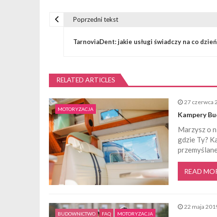
Poprzedni tekst
N
TarnoviaDent: jakie usługi świadczy na co dzień
a
w
RELATED ARTICLES
i
27 czerwca 
MOTORYZACJA
Kampery Bue
g
Marzysz o n
gdzie Ty? K
a
przemyślane
READ MO
c
j
22 maja 201
BUDOWNICTWO
FAQ
MOTORYZACJA