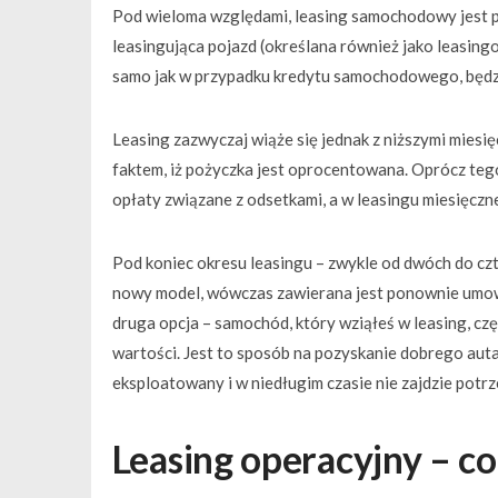
Pod wieloma względami, leasing samochodowy jest 
leasingująca pojazd (określana również jako leasin
samo jak w przypadku kredytu samochodowego, będzi
Leasing zazwyczaj wiąże się jednak z niższymi miesi
faktem, iż pożyczka jest oprocentowana. Oprócz teg
opłaty związane z odsetkami, a w leasingu miesięczne
Pod koniec okresu leasingu – zwykle od dwóch do cz
nowy model, wówczas zawierana jest ponownie umowa
druga opcja – samochód, który wziąłeś w leasing, cz
wartości. Jest to sposób na pozyskanie dobrego auta
eksploatowany i w niedługim czasie nie zajdzie pot
Leasing operacyjny – co