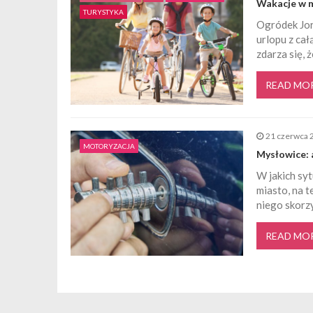
Wakacje w mi
a
TURYSTYKA
Ogródek Jor
urlopu z cał
w
zdarza się, 
p
READ MO
i
21 czerwca 
s
MOTORYZACJA
Mysłowice: 
W jakich sy
u
miasto, na 
niego skorzy
READ MO