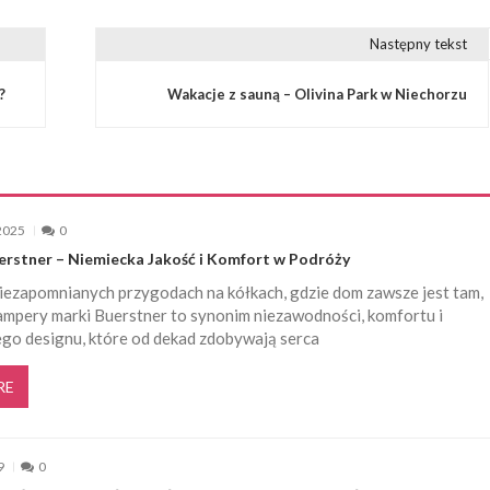
Następny tekst
?
Wakacje z sauną – Olivina Park w Niechorzu
2025
0
rstner – Niemiecka Jakość i Komfort w Podróży
iezapomnianych przygodach na kółkach, gdzie dom zawsze jest tam,
ampery marki Buerstner to synonim niezawodności, komfortu i
go designu, które od dekad zdobywają serca
RE
9
0