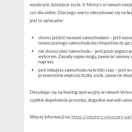
wyobrazić dzisiejsze życie. V-Motors w ramach swoj
coś dla siebie. Dlaczego warto zdecydować się na
le
jest to opłacalne:
chcesz jeździć nowymi samochodami – jeśli wyna
nowoczesnego samochodu bez kłopotów ze sprze
nie chcesz mieć samochodu – jeśli postrzegasz 
wyborem. Zasady najmu mogą zawierać umowy s
napraw;
potrzebujesz samochodu na krótki czas – jeśli 
przewożenia większej liczby osób, zawarcie dwul
Decydując się na leasing operacyjny w ramach Volvo 
szybkie dopełnienie procedur, dogodne warunki umo
Więcej informacji na:
https://vmotors.volvocars-
par