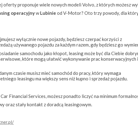
ej oferty proponuje wiele nowych modeli Volvo, z których możesz w
asing operacyjny
w
Lubinie
od V-Motor? Oto trzy powody, dla któr
jmujesz wyłącznie nowe pojazdy, będziesz czerpać korzyści z
dażą używanego pojazdu za każdym razem, gdy będziesz go wymien
posiadanie samochodu jako kłopot, leasing może być dla Ciebie dobr
erwisowe, które mogą ułatwić wykonywanie prac konserwacyjnych 
w danym czasie musisz mieć samochód do pracy, który wymaga
etniego leasingu ma większy sens niż kupno i sprzedaż pojazdu.
Car Financial Services, możesz ponadto liczyć na minimum formalnoś
wy oraz stały kontakt z doradcą leasingowym.
tner.pl/