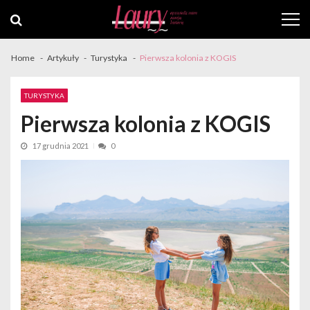
Skip
Skip
to
to
navigation
content
Home
Artykuły
Turystyka
Pierwsza kolonia z KOGIS
TURYSTYKA
Pierwsza kolonia z KOGIS
17 grudnia 2021
0