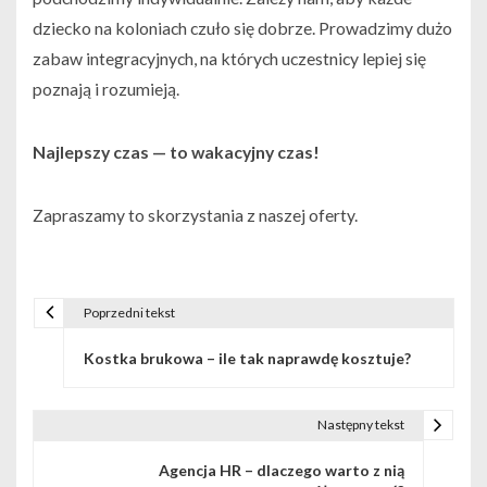
dziecko na koloniach czuło się dobrze. Prowadzimy dużo
zabaw integracyjnych, na których uczestnicy lepiej się
poznają i rozumieją.
Najlepszy czas — to wakacyjny czas!
Zapraszamy to skorzystania z naszej oferty.
Poprzedni tekst
N
Kostka brukowa – ile tak naprawdę kosztuje?
a
w
Następny tekst
i
Agencja HR – dlaczego warto z nią