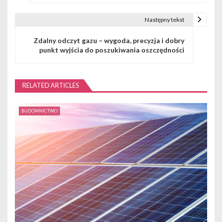
w
Następny tekst
i
Zdalny odczyt gazu – wygoda, precyzja i dobry
g
punkt wyjścia do poszukiwania oszczędności
a
c
RELATED ARTICLES
j
BUDOWNICTWO
a
w
p
i
s
u