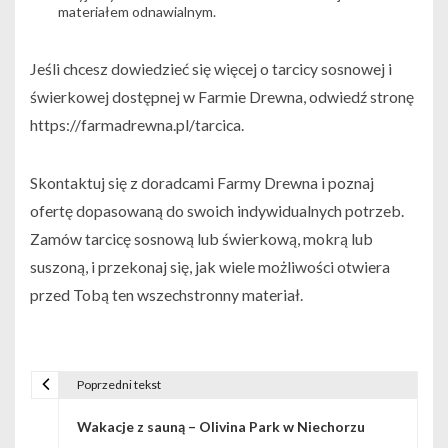
materiałem odnawialnym.
Jeśli chcesz dowiedzieć się więcej o tarcicy sosnowej i
świerkowej dostępnej w Farmie Drewna, odwiedź stronę
https://farmadrewna.pl/tarcica.
Skontaktuj się z doradcami Farmy Drewna i poznaj
ofertę dopasowaną do swoich indywidualnych potrzeb.
Zamów tarcicę sosnową lub świerkową, mokrą lub
suszoną, i przekonaj się, jak wiele możliwości otwiera
przed Tobą ten wszechstronny materiał.
Poprzedni tekst
N
Wakacje z sauną – Olivina Park w Niechorzu
a