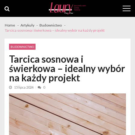
Skip
Skip
to
to
navigation
content
Home
Artykuły
Budownictwo
Tarcica sosnowa i świerkowa – idealny wybór na każdy projekt
BUDOWNICTWO
Tarcica sosnowa i
świerkowa – idealny wybór
na każdy projekt
15 lipca 2024
0